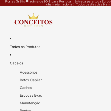
Portes Grátis 🚚 acima de 90 € para Portugal | Entrega para toda Eur
chamada nacional) Todos os dias das 9 am
Todos os Produtos
Cabelos
Acessórios
Botox Capilar
Cachos
Escovas Evas
Manutenção
Pentes