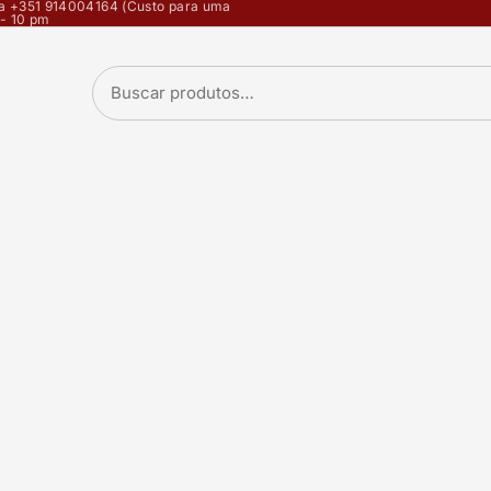
opa +351 914004164 (Custo para uma
 - 10 pm