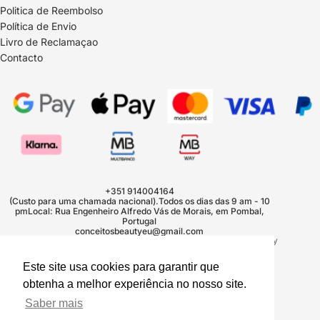
Politica de Reembolso
Política de Envio
Livro de Reclamaçao
Contacto
Política de reembolso
Política de privacidade
Termos do serviço
Política de envio
+351 914004164
(Custo para uma chamada nacional).Todos os dias das 9 am - 10
Informações de contacto
pmLocal: Rua Engenheiro Alfredo Vás de Morais, em Pombal,
Portugal
Aviso legal
conceitosbeautyeu@gmail.com
© 2026
Conceitos Beauty Europe
,
Com tecnologia Shopify
Termos e políticas
Este site usa cookies para garantir que
obtenha a melhor experiência no nosso site.
Saber mais