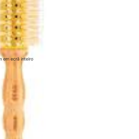
 em ecrã inteiro