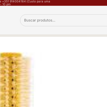
opa +351 914004164 (Custo para uma
 - 10 pm