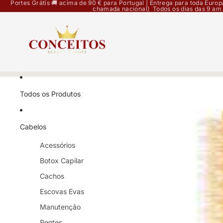
Portes Grátis 🚚 acima de 90 € para Portugal | Entrega para toda Eur
chamada nacional) Todos os dias das 9 am
Todos os Produtos
Cabelos
Acessórios
Botox Capilar
Cachos
Escovas Evas
Manutenção
Pentes