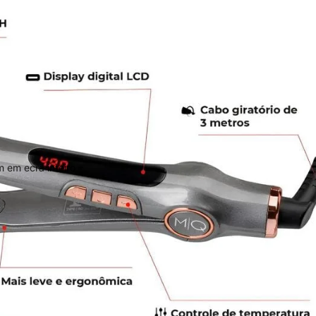
 em ecrã inteiro