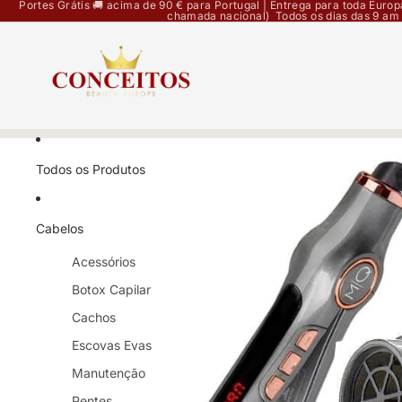
Portes Grátis 🚚 acima de 90 € para Portugal | Entrega para toda Eur
chamada nacional) Todos os dias das 9 am
Todos os Produtos
Cabelos
Acessórios
Botox Capilar
Cachos
Escovas Evas
Manutenção
Pentes