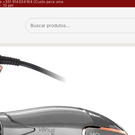
opa +351 914004164 (Custo para uma
 - 10 pm