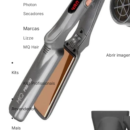
Photon
Secadores
Marcas
Lizze
MQ Hair
Abrir imagem
Kits
Kits Profissionais
Revendedor
Mais