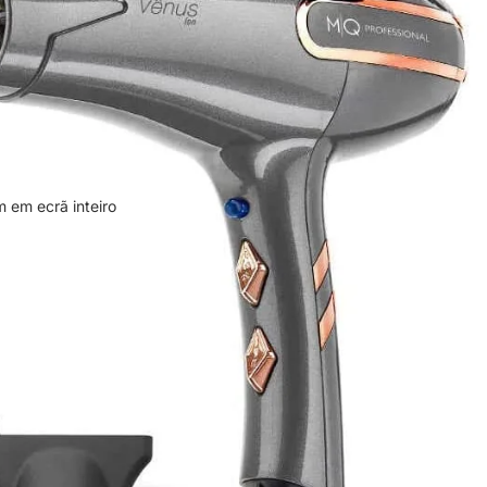
 em ecrã inteiro