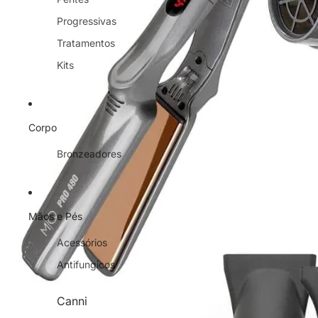
Progressivas
Tratamentos
Kits
Corpo
Bronzeadores
Mãos e Pés
Acessórios
Antifungicos
Canni