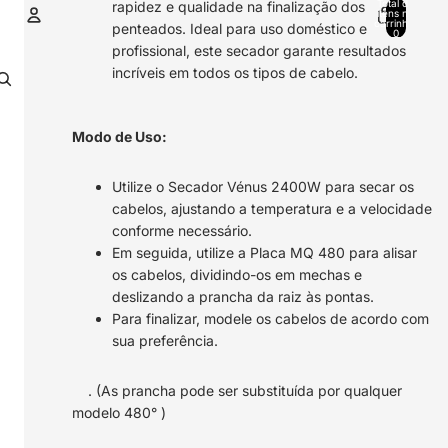
Total de
rapidez e qualidade na finalização dos
itens no
carrinho:
penteados. Ideal para uso doméstico e
0
profissional, este secador garante resultados
Conta
incríveis em todos os tipos de cabelo.
Outras opções de início de sessão
Encomendas
Perfil
Modo de Uso:
Utilize o Secador Vénus 2400W para secar os
cabelos, ajustando a temperatura e a velocidade
conforme necessário.
Em seguida, utilize a Placa MQ 480 para alisar
os cabelos, dividindo-os em mechas e
deslizando a prancha da raiz às pontas.
Para finalizar, modele os cabelos de acordo com
sua preferência.
. (As prancha pode ser substituída por qualquer
modelo 480° )