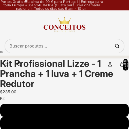
Portes Grátis 🚚 acima de 90 € para Portugal | Entrega para
toda Europa +351 914004164 (Custo para uma chamada
nacional) Todos os dias das 9 am - 10 pm
Kit Profissional Lizze - 1
Total 
Abrir
Abrir
itens 
carrinh
imagem
imagem
0
Prancha + 1 luva + 1 Creme
em
em
ecrã
ecrã
Redutor
inteiro
inteiro
$235.00
Kit
Lizze + Beauty Afro-Sistem
Lizze + Liss Extreme