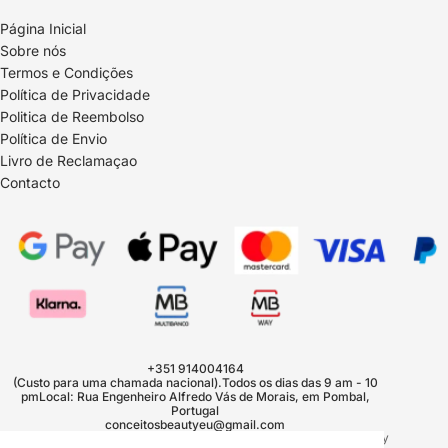
Página Inicial
Sobre nós
Termos e Condições
Política de Privacidade
Politica de Reembolso
Política de Envio
Livro de Reclamaçao
Contacto
Política de reembolso
Política de privacidade
Termos do serviço
Política de envio
+351 914004164
(Custo para uma chamada nacional).Todos os dias das 9 am - 10
Informações de contacto
pmLocal: Rua Engenheiro Alfredo Vás de Morais, em Pombal,
Portugal
Aviso legal
conceitosbeautyeu@gmail.com
© 2026
Conceitos Beauty Europe
,
Com tecnologia Shopify