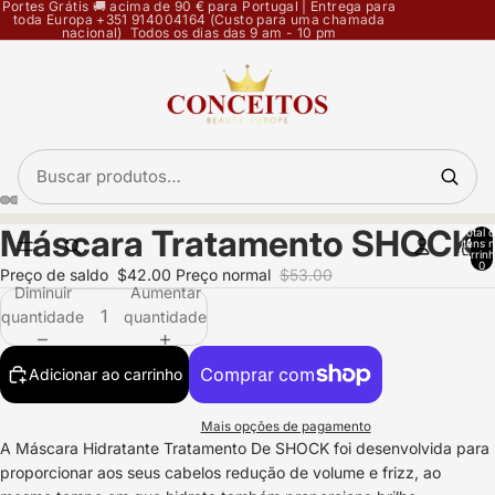
Portes Grátis 🚚 acima de 90 € para Portugal | Entrega para
toda Europa +351 914004164 (Custo para uma chamada
nacional) Todos os dias das 9 am - 10 pm
Máscara Tratamento SHOCK
Total 
Abrir
Abrir
Abrir
Abrir
itens 
carrinh
imagem
imagem
imagem
imagem
0
Preço de saldo
$42.00
Preço normal
$53.00
em
em
em
em
Diminuir
Aumentar
ecrã
ecrã
ecrã
ecrã
quantidade
quantidade
inteiro
inteiro
inteiro
inteiro
Adicionar ao carrinho
Mais opções de pagamento
A Máscara Hidratante Tratamento De SHOCK foi desenvolvida para
proporcionar aos seus cabelos redução de volume e frizz, ao