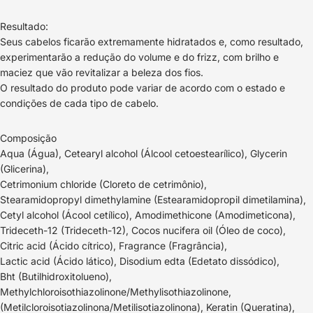
Resultado:
Seus cabelos ficarão extremamente hidratados e, como resultado,
experimentarão a redução do volume e do frizz, com brilho e
maciez que vão revitalizar a beleza dos fios.
O resultado do produto pode variar de acordo com o estado e
condições de cada tipo de cabelo.
Composição
Aqua (Água), Cetearyl alcohol (Álcool cetoestearílico), Glycerin
(Glicerina),
Cetrimonium chloride (Cloreto de cetrimônio),
Stearamidopropyl dimethylamine (Estearamidopropil dimetilamina),
Cetyl alcohol (Ácool cetílico), Amodimethicone (Amodimeticona),
Trideceth-12 (Trideceth-12), Cocos nucifera oil (Óleo de coco),
Citric acid (Ácido cítrico), Fragrance (Fragrância),
Lactic acid (Ácido lático), Disodium edta (Edetato dissódico),
Bht (Butilhidroxitolueno),
Methylchloroisothiazolinone/Methylisothiazolinone,
(Metilcloroisotiazolinona/Metilisotiazolinona), Keratin (Queratina),