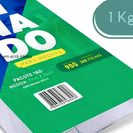
 em ecrã inteiro