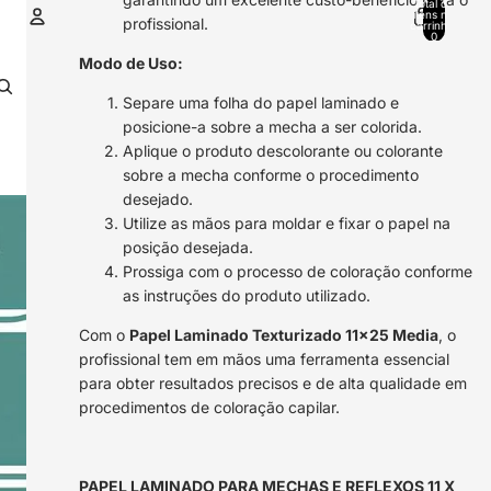
Total de
itens no
profissional.
carrinho:
0
Modo de Uso:
Conta
Separe uma folha do papel laminado e
Outras opções de início de sessão
posicione-a sobre a mecha a ser colorida.
Encomendas
Perfil
Aplique o produto descolorante ou colorante
sobre a mecha conforme o procedimento
desejado.
Utilize as mãos para moldar e fixar o papel na
posição desejada.
Prossiga com o processo de coloração conforme
as instruções do produto utilizado.
Com o
Papel Laminado Texturizado 11x25 Media
, o
profissional tem em mãos uma ferramenta essencial
para obter resultados precisos e de alta qualidade em
procedimentos de coloração capilar.
PAPEL LAMINADO PARA MECHAS E REFLEXOS 11 X