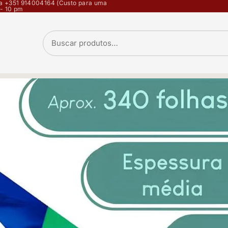
opa +351 914004164 (Custo para uma
 - 10 pm