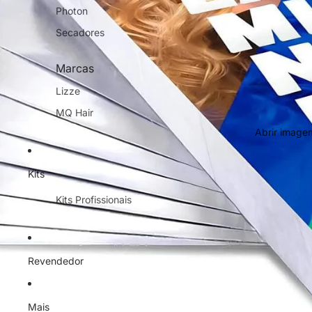
Photon
Secadores
Marcas
Lizze
MQ Hair
Abrir imagem
Kits
Kits Profissionais
Revendedor
Mais