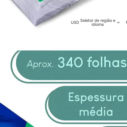
Seletor de região e
USD
idioma