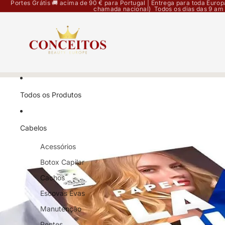
Portes Grátis 🚚 acima de 90 € para Portugal | Entrega para toda Eur
chamada nacional) Todos os dias das 9 am
Todos os Produtos
Cabelos
Acessórios
Botox Capilar
Cachos
Escovas Evas
Manutenção
Pentes