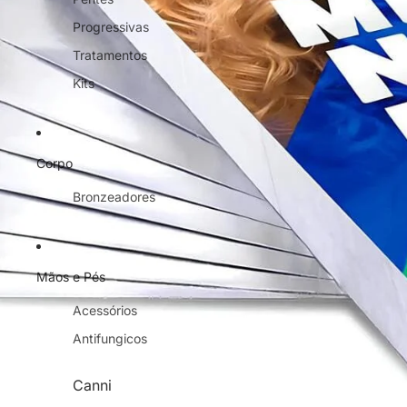
Progressivas
Tratamentos
Kits
Corpo
Bronzeadores
Mãos e Pés
Acessórios
Antifungicos
Canni